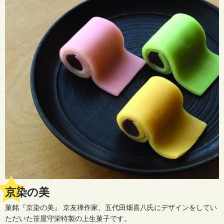
京染の美
菓銘『京染の美』 京友禅作家、五代田畑喜八氏にデザインをしてい
ただいた笹屋守栄特製の上生菓子です。