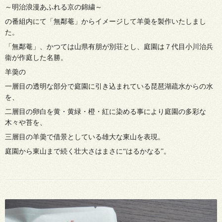
～明治浪漫あふれる京の錦繍～
の番組内にて「無鄰菴」からイメージして羊羮を製作いたしまし
た。
「無鄰菴」、かつては山県有朋が別荘とし、庭園は７代目小川治兵
衞が作庭した名勝。
羊羮の
一層目の透明な部分で庭園に引き込まれている琵琶湖疏水からの水
を、
二層目の卵白を黄・黄緑・橙・紅に染める事により庭園の多彩な
木々や苔を、
三層目の羊羮で借景としている雄大な東山を表現。
庭園から東山まで続く壮大さはまさに“はるかなる”。