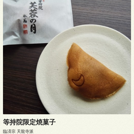
等持院限定焼菓子
臨済宗 天龍寺派