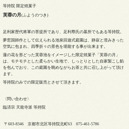
等持院 限定焼菓子
芙蓉の月
(ふようのつき)
足利家歴代将軍の菩提所であり、足利尊氏の墓所でもある等持院。
夢窓国師作として伝えられる池泉回遊式庭園は、静寂と澄みきった
空気に包まれ、四季折々の景色を堪能する事が出来ます。
蓮の花を形どった芙蓉池をイメージした限定焼菓子「芙蓉の月」
は、モチモチとした柔らかい生地で、しっとりとした自家製こし餡
を包んでおり、この庭園を眺めながらお茶と共に召し上がって頂け
ます。
等持院のみでの限定販売とさせて頂きます。
〈問い合わせ〉
臨済宗 天龍寺派 等持院
〒603-8346 京都市北区等持院北町63 075-461-5786