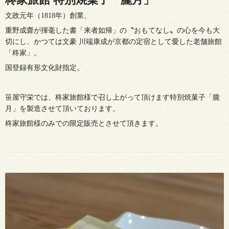
文政元年（1818年）創業、
重野成齋が揮毫した書「来者如帰」の〝おもてなし〟の心を今も大
切にし、かつては文豪 川端康成が京都の定宿として愛した老舗旅館
「柊家」。
国登録有形文化財指定。
笹屋守栄では、柊家旅館様で召し上がって頂けます特別焼菓子「朧
月」を製造させて頂いております。
柊家旅館様のみでの限定販売とさせて頂きます。