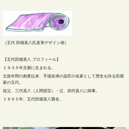
（五代 田畑喜八氏直筆デザイン画）
【五代田畑喜八 プロフィール】
１９３５年京都に生まれる。
文政年間の創業以来、手描友禅の染匠の名家として歴史を誇る田畑
家の五代。
祖父、三代喜八（人間国宝）・父、四代喜八に師事。
１９９５年、五代田畑喜八襲名。